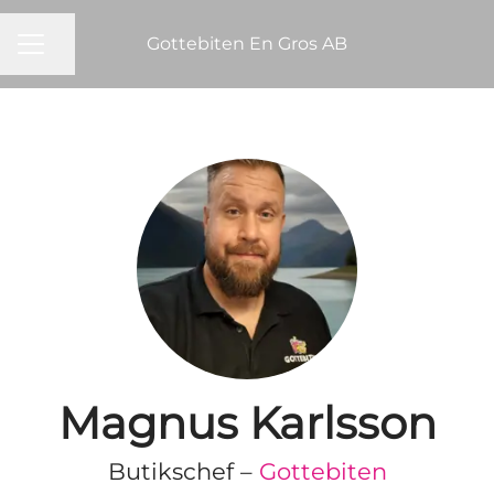
Gottebiten En Gros AB
KARRIÄRMENY
Dela sidan
Magnus Karlsson
Butikschef –
Gottebiten