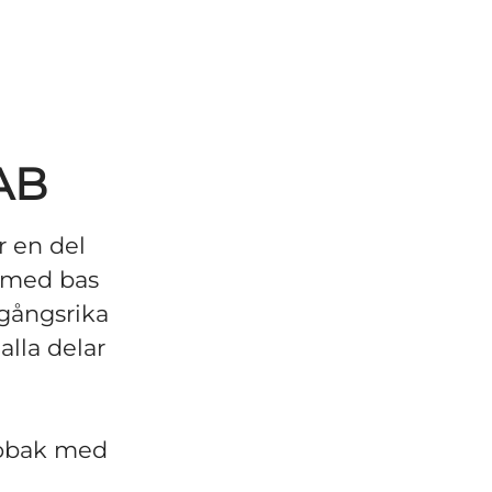
AB
r en del
n med bas
gångsrika
lla delar
tobak med