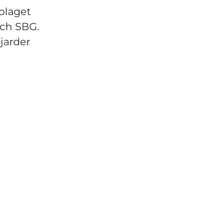
olaget
och SBG.
jarder