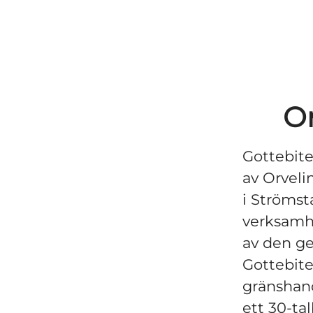
O
Gottebite
av Orveli
i Ströms
verksamhe
av den ge
Gottebite
gränshan
ett 30-ta