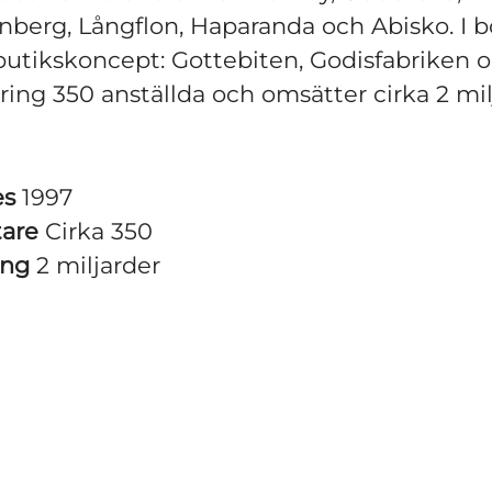
nberg, Långflon, Haparanda och Abisko. I b
butikskoncept: Gottebiten, Godisfabriken 
ring 350 anställda och omsätter cirka 2 mil
es
1997
tare
Cirka 350
ing
2 miljarder