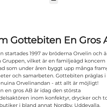
m Gottebiten En Gros 
n startades 1997 av bröderna Orvelin och ä
n Gruppen, vilket är en familjeägd koncer
tad som under åren byggt upp många fram
ter och samarbeten. Gottebiten präglas i a
nuina Orvelinandan - att allt är möjligt!
n en gros AB är idag den största
delsaktören inom konfektyr, drycker och 
lbutiker i bland annat Nordby, Uddevalla,