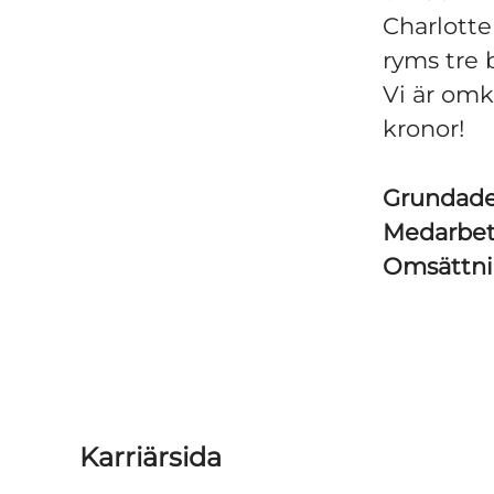
Charlotte
ryms tre 
Vi är omk
kronor!
Grundad
Medarbe
Omsättn
Karriärsida