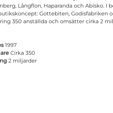
nberg, Långflon, Haparanda och Abisko. I b
butikskoncept: Gottebiten, Godisfabriken 
ring 350 anställda och omsätter cirka 2 mil
es
1997
tare
Cirka 350
ing
2 miljarder