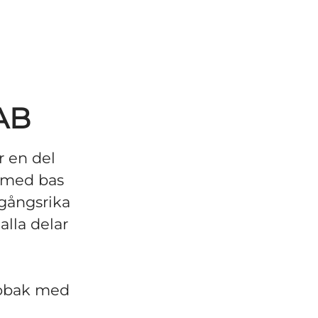
AB
r en del
n med bas
gångsrika
lla delar
tobak med