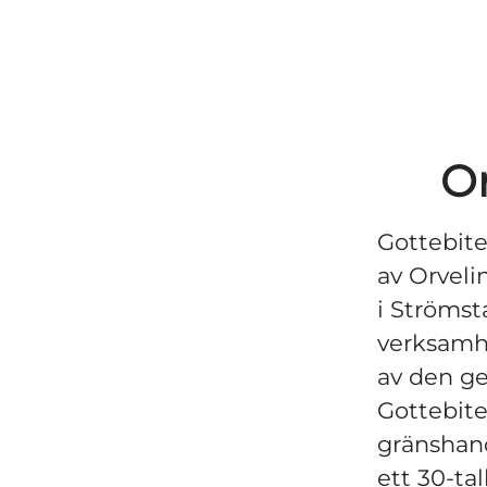
O
Gottebite
av Orveli
i Ströms
verksamhe
av den ge
Gottebite
gränshan
ett 30-ta