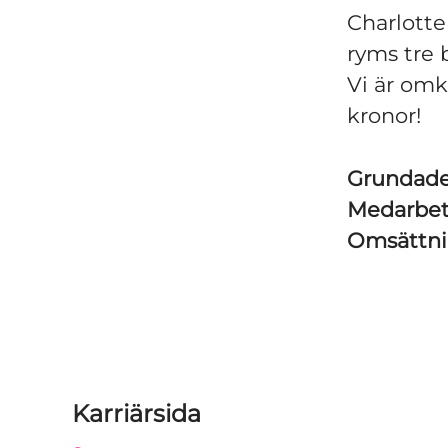
Charlotte
ryms tre 
Vi är omk
kronor!
Grundad
Medarbe
Omsättn
Karriärsida