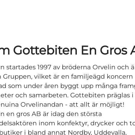
m Gottebiten En Gros 
n startades 1997 av bröderna Orvelin och ä
n Gruppen, vilket är en familjeägd koncer
tad som under åren byggt upp många fram
ter och samarbeten. Gottebiten präglas i a
nuina Orvelinandan - att allt är möjligt!
n en gros AB är idag den största
delsaktören inom konfektyr, drycker och 
lbutiker i bland annat Nordby, Uddevalla,