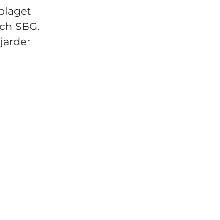
olaget
och SBG.
jarder