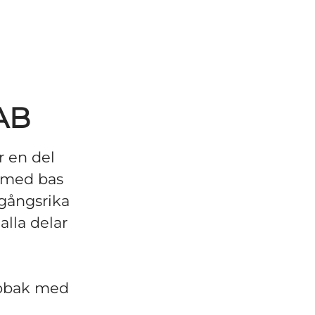
AB
r en del
n med bas
gångsrika
lla delar
tobak med