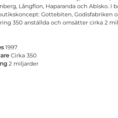
nberg, Långflon, Haparanda och Abisko. I b
butikskoncept: Gottebiten, Godisfabriken 
ring 350 anställda och omsätter cirka 2 mil
es
1997
tare
Cirka 350
ing
2 miljarder