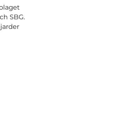
olaget
och SBG.
jarder