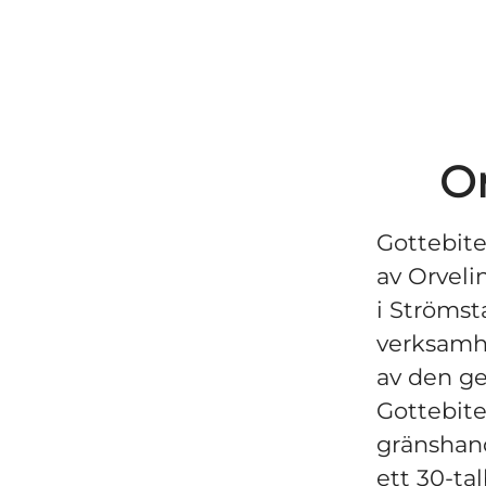
O
Gottebite
av Orveli
i Ströms
verksamhe
av den ge
Gottebite
gränshan
ett 30-ta