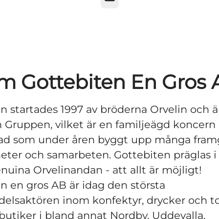
m Gottebiten En Gros 
n startades 1997 av bröderna Orvelin och ä
n Gruppen, vilket är en familjeägd koncer
tad som under åren byggt upp många fram
ter och samarbeten. Gottebiten präglas i a
nuina Orvelinandan - att allt är möjligt!
n en gros AB är idag den största
delsaktören inom konfektyr, drycker och 
lbutiker i bland annat Nordby, Uddevalla,