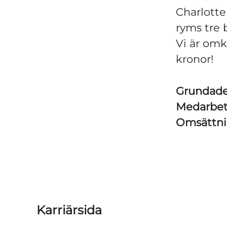
Charlotte
ryms tre 
Vi är omk
kronor!
Grundad
Medarbe
Omsättn
Karriärsida